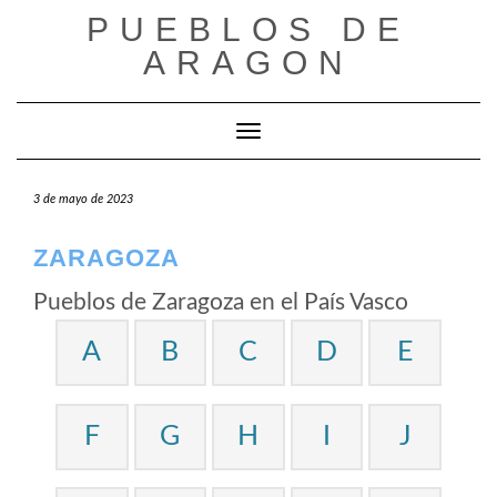
Saltar
PUEBLOS DE
al
ARAGON
contenido
Cambiar modo de navegación
3 de mayo de 2023
ZARAGOZA
Pueblos de Zaragoza en el País Vasco
A
B
C
D
E
F
G
H
I
J