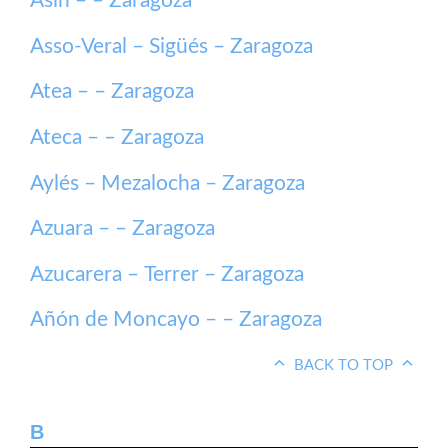
Asín – – Zaragoza
Asso-Veral – Sigüés – Zaragoza
Atea – – Zaragoza
Ateca – – Zaragoza
Aylés – Mezalocha – Zaragoza
Azuara – – Zaragoza
Azucarera – Terrer – Zaragoza
Añón de Moncayo – – Zaragoza
BACK TO TOP
B