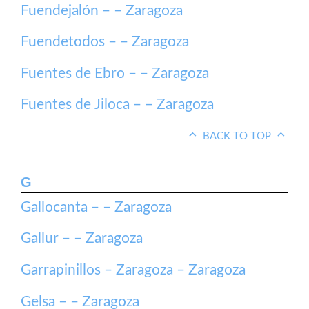
Fuendejalón – – Zaragoza
Fuendetodos – – Zaragoza
Fuentes de Ebro – – Zaragoza
Fuentes de Jiloca – – Zaragoza
BACK TO TOP
G
Gallocanta – – Zaragoza
Gallur – – Zaragoza
Garrapinillos – Zaragoza – Zaragoza
Gelsa – – Zaragoza