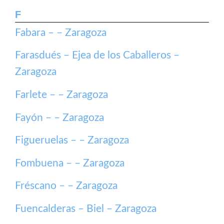
F
Fabara – – Zaragoza
Farasdués – Ejea de los Caballeros –
Zaragoza
Farlete – – Zaragoza
Fayón – – Zaragoza
Figueruelas – – Zaragoza
Fombuena – – Zaragoza
Fréscano – – Zaragoza
Fuencalderas – Biel – Zaragoza