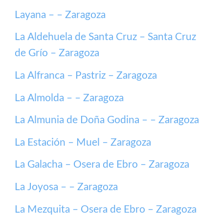
Layana – – Zaragoza
La Aldehuela de Santa Cruz – Santa Cruz
de Grío – Zaragoza
La Alfranca – Pastriz – Zaragoza
La Almolda – – Zaragoza
La Almunia de Doña Godina – – Zaragoza
La Estación – Muel – Zaragoza
La Galacha – Osera de Ebro – Zaragoza
La Joyosa – – Zaragoza
La Mezquita – Osera de Ebro – Zaragoza