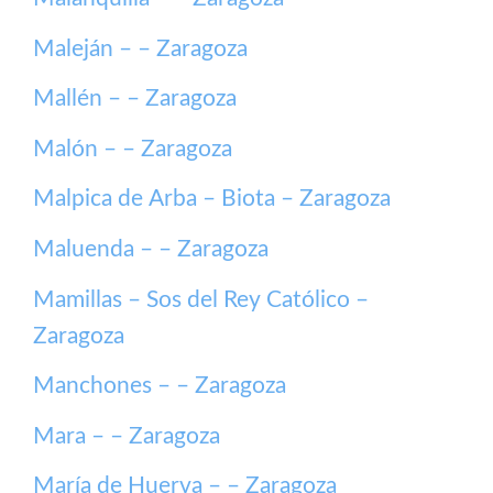
Maleján – – Zaragoza
Mallén – – Zaragoza
Malón – – Zaragoza
Malpica de Arba – Biota – Zaragoza
Maluenda – – Zaragoza
Mamillas – Sos del Rey Católico –
Zaragoza
Manchones – – Zaragoza
Mara – – Zaragoza
María de Huerva – – Zaragoza