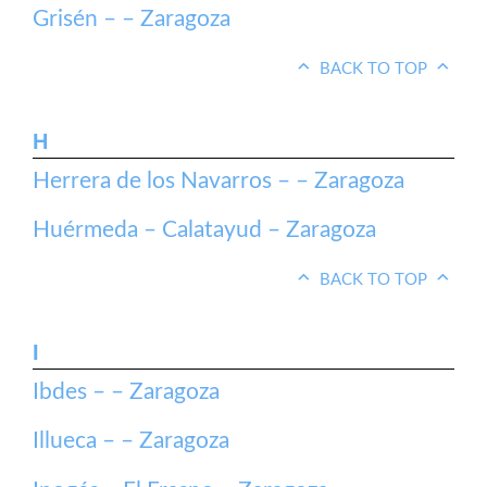
Grisén – – Zaragoza
BACK TO TOP
H
Herrera de los Navarros – – Zaragoza
Huérmeda – Calatayud – Zaragoza
BACK TO TOP
I
Ibdes – – Zaragoza
Illueca – – Zaragoza