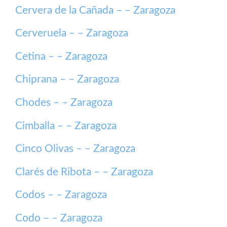
Cervera de la Cañada – – Zaragoza
Cerveruela – – Zaragoza
Cetina – – Zaragoza
Chiprana – – Zaragoza
Chodes – – Zaragoza
Cimballa – – Zaragoza
Cinco Olivas – – Zaragoza
Clarés de Ribota – – Zaragoza
Codos – – Zaragoza
Codo – – Zaragoza