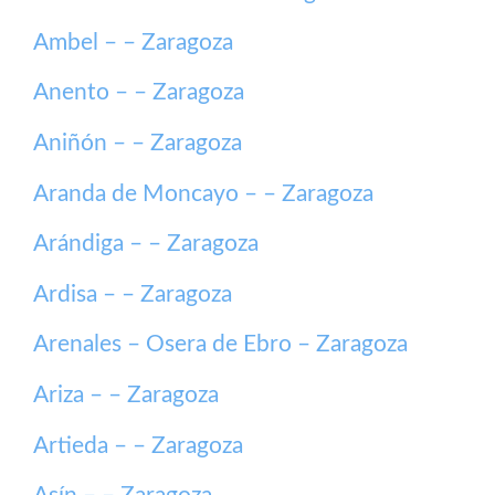
Ambel – – Zaragoza
Anento – – Zaragoza
Aniñón – – Zaragoza
Aranda de Moncayo – – Zaragoza
Arándiga – – Zaragoza
Ardisa – – Zaragoza
Arenales – Osera de Ebro – Zaragoza
Ariza – – Zaragoza
Artieda – – Zaragoza