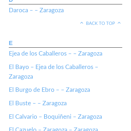
Daroca – – Zaragoza
BACK TO TOP
E
Ejea de los Caballeros – – Zaragoza
El Bayo – Ejea de los Caballeros –
Zaragoza
El Burgo de Ebro – – Zaragoza
El Buste – – Zaragoza
El Calvario – Boquiñeni – Zaragoza
El Cazuelo – Zaragoza – Zaragoza