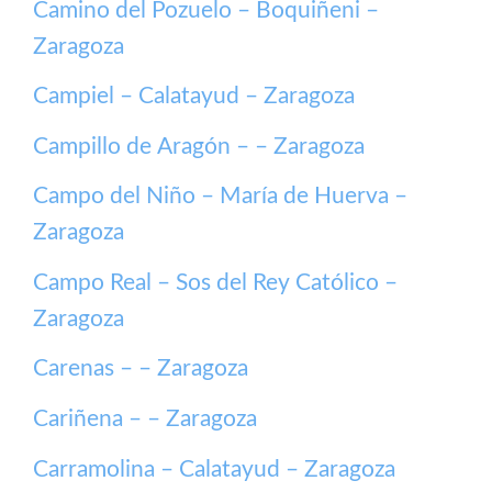
Camino del Pozuelo – Boquiñeni –
Zaragoza
Campiel – Calatayud – Zaragoza
Campillo de Aragón – – Zaragoza
Campo del Niño – María de Huerva –
Zaragoza
Campo Real – Sos del Rey Católico –
Zaragoza
Carenas – – Zaragoza
Cariñena – – Zaragoza
Carramolina – Calatayud – Zaragoza