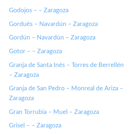
Godojos – – Zaragoza
Gordués – Navardún – Zaragoza
Gordún – Navardún – Zaragoza
Gotor – – Zaragoza
Granja de Santa Inés – Torres de Berrellén
– Zaragoza
Granja de San Pedro – Monreal de Ariza –
Zaragoza
Gran Torrubia – Muel – Zaragoza
Grisel – – Zaragoza