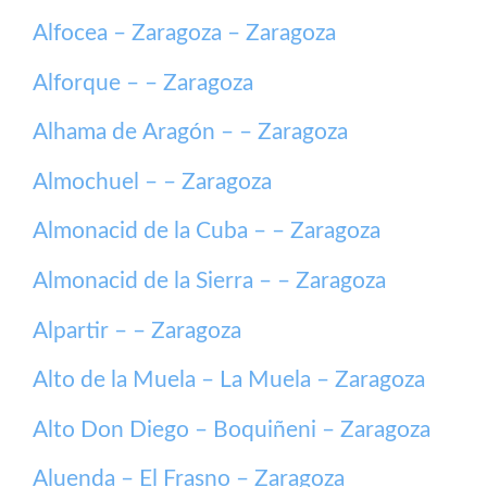
Alfocea – Zaragoza – Zaragoza
Alforque – – Zaragoza
Alhama de Aragón – – Zaragoza
Almochuel – – Zaragoza
Almonacid de la Cuba – – Zaragoza
Almonacid de la Sierra – – Zaragoza
Alpartir – – Zaragoza
Alto de la Muela – La Muela – Zaragoza
Alto Don Diego – Boquiñeni – Zaragoza
Aluenda – El Frasno – Zaragoza