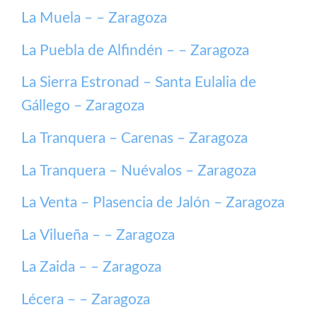
La Muela – – Zaragoza
La Puebla de Alfindén – – Zaragoza
La Sierra Estronad – Santa Eulalia de
Gállego – Zaragoza
La Tranquera – Carenas – Zaragoza
La Tranquera – Nuévalos – Zaragoza
La Venta – Plasencia de Jalón – Zaragoza
La Vilueña – – Zaragoza
La Zaida – – Zaragoza
Lécera – – Zaragoza