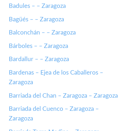
Badules – – Zaragoza
Bagüés – – Zaragoza
Balconchán – – Zaragoza
Bárboles – – Zaragoza
Bardallur – – Zaragoza
Bardenas – Ejea de los Caballeros –
Zaragoza
Barriada del Chan – Zaragoza – Zaragoza
Barriada del Cuenco – Zaragoza –
Zaragoza