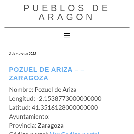
Saltar
PUEBLOS DE
al
ARAGON
contenido
Cambiar modo de navegación
3 de mayo de 2023
POZUEL DE ARIZA – –
ZARAGOZA
Nombre: Pozuel de Ariza
Longitud: -2.1538773000000000
Latitud: 41.3516128000000000
Ayuntamiento:
Provincia:
Zaragoza