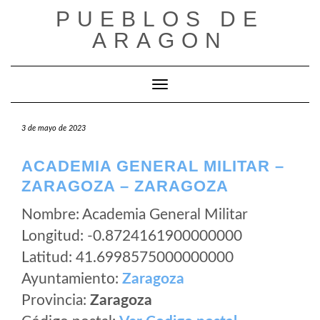
Saltar
PUEBLOS DE
al
ARAGON
contenido
Cambiar modo de navegación
3 de mayo de 2023
ACADEMIA GENERAL MILITAR –
ZARAGOZA – ZARAGOZA
Nombre: Academia General Militar
Longitud: -0.8724161900000000
Latitud: 41.6998575000000000
Ayuntamiento:
Zaragoza
Provincia:
Zaragoza