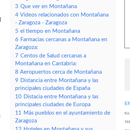
3
Que ver en Montañana
4
Vídeos relacionados con Montañana
l
- Zaragoza - Zaragoza
5
el tiempo en Montañana
6
Farmacias cercanas a Montañana en
Zaragoza:
7
Centos de Salud cercanas a
Montañana en Cantabria:
8
Aeropuertos cerca de Montañana
9
Distancia entre Montañana y las
principales ciudades de España
10
Distacia entre Montañana y las
E
principales ciudades de Europa
11
Más pueblos en el ayuntamiento de
IG
s
Zaragoza
TE
12
Hoteles en Montañana y sus