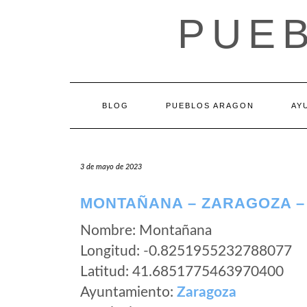
Saltar
PUE
al
contenido
BLOG
PUEBLOS ARAGON
AY
3 de mayo de 2023
MONTAÑANA – ZARAGOZA 
Nombre: Montañana
Longitud: -0.8251955232788077
Latitud: 41.6851775463970400
Ayuntamiento:
Zaragoza