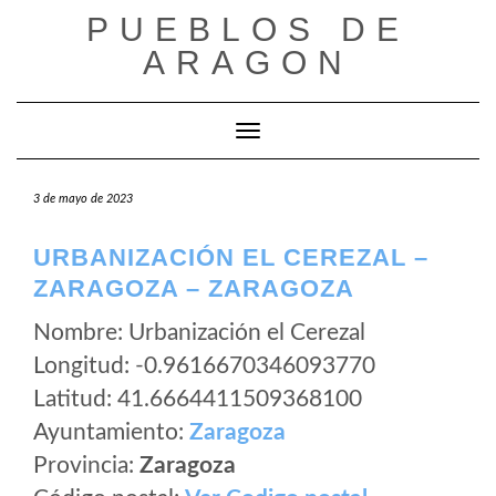
Saltar
PUEBLOS DE
al
ARAGON
contenido
Cambiar modo de navegación
3 de mayo de 2023
URBANIZACIÓN EL CEREZAL –
ZARAGOZA – ZARAGOZA
Nombre: Urbanización el Cerezal
Longitud: -0.9616670346093770
Latitud: 41.6664411509368100
Ayuntamiento:
Zaragoza
Provincia:
Zaragoza