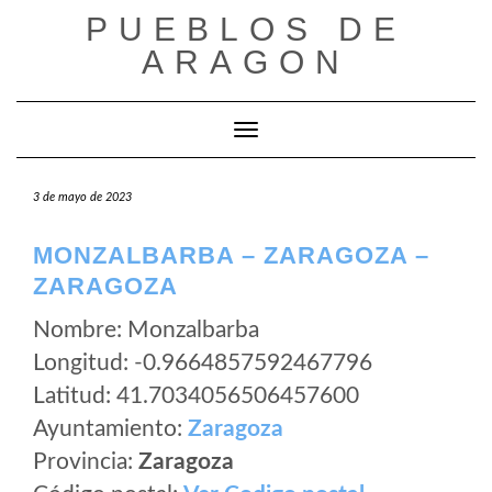
Saltar
PUEBLOS DE
al
ARAGON
contenido
Cambiar modo de navegación
3 de mayo de 2023
MONZALBARBA – ZARAGOZA –
ZARAGOZA
Nombre: Monzalbarba
Longitud: -0.9664857592467796
Latitud: 41.7034056506457600
Ayuntamiento:
Zaragoza
Provincia:
Zaragoza