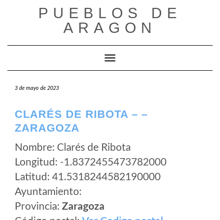
Saltar
PUEBLOS DE
al
ARAGON
contenido
Cambiar modo de navegación
3 de mayo de 2023
CLARÉS DE RIBOTA – –
ZARAGOZA
Nombre: Clarés de Ribota
Longitud: -1.8372455473782000
Latitud: 41.5318244582190000
Ayuntamiento:
Provincia:
Zaragoza