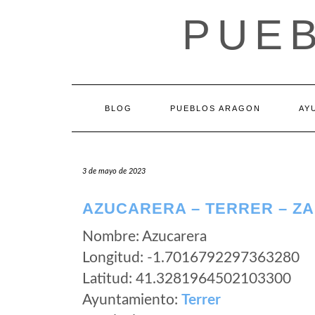
Saltar
PUE
al
contenido
BLOG
PUEBLOS ARAGON
AY
3 de mayo de 2023
AZUCARERA – TERRER – Z
Nombre: Azucarera
Longitud: -1.7016792297363280
Latitud: 41.3281964502103300
Ayuntamiento:
Terrer