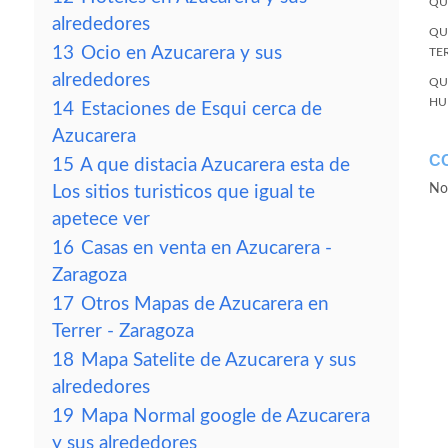
QU
alrededores
QU
13
Ocio en Azucarera y sus
TE
alrededores
QU
HU
14
Estaciones de Esqui cerca de
Azucarera
C
15
A que distacia Azucarera esta de
No
Los sitios turisticos que igual te
apetece ver
16
Casas en venta en Azucarera -
Zaragoza
17
Otros Mapas de Azucarera en
Terrer - Zaragoza
18
Mapa Satelite de Azucarera y sus
alrededores
19
Mapa Normal google de Azucarera
y sus alrededores