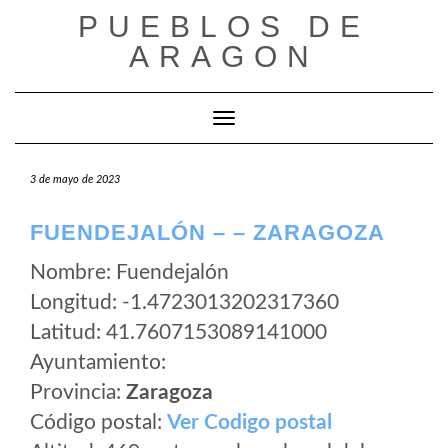
Saltar
PUEBLOS DE
al
ARAGON
contenido
Cambiar modo de navegación
3 de mayo de 2023
FUENDEJALÓN – – ZARAGOZA
Nombre: Fuendejalón
Longitud: -1.4723013202317360
Latitud: 41.7607153089141000
Ayuntamiento:
Provincia:
Zaragoza
Código postal:
Ver Codigo postal