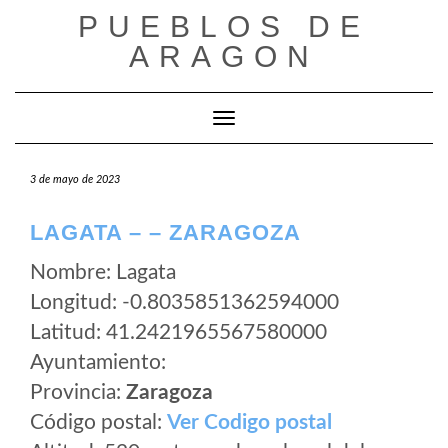
Saltar
PUEBLOS DE
al
ARAGON
contenido
Cambiar modo de navegación
3 de mayo de 2023
LAGATA – – ZARAGOZA
Nombre: Lagata
Longitud: -0.8035851362594000
Latitud: 41.2421965567580000
Ayuntamiento:
Provincia:
Zaragoza
Código postal:
Ver Codigo postal