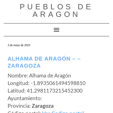
Saltar
PUEBLOS DE
al
ARAGON
contenido
Cambiar modo de navegación
3 de mayo de 2023
ALHAMA DE ARAGÓN – –
ZARAGOZA
Nombre: Alhama de Aragón
Longitud: -1.8935061494598810
Latitud: 41.2981173215452300
Ayuntamiento:
Provincia:
Zaragoza