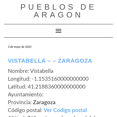
Saltar
PUEBLOS DE
al
ARAGON
contenido
Cambiar modo de navegación
3 de mayo de 2023
VISTABELLA – – ZARAGOZA
Nombre: Vistabella
Longitud: -1.1535160000000000
Latitud: 41.2188360000000000
Ayuntamiento:
Provincia:
Zaragoza
Código postal:
Ver Codigo postal