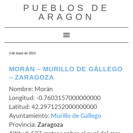
Saltar
PUEBLOS DE
al
ARAGON
contenido
Cambiar modo de navegación
3 de mayo de 2023
MORÁN – MURILLO DE GÁLLEGO
– ZARAGOZA
Nombre: Morán
Longitud: -0.7603157000000000
Latitud: 42.2971252000000000
Ayuntamiento:
Murillo de Gállego
Provincia:
Zaragoza