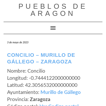
Saltar
PUEBLOS DE
al
ARAGON
contenido
Cambiar modo de navegación
3 de mayo de 2023
CONCILIO – MURILLO DE
GÁLLEGO – ZARAGOZA
Nombre: Concilio
Longitud: -0.7444122000000000
Latitud: 42.3056532000000000
Ayuntamiento:
Murillo de Gállego
Provincia:
Zaragoza