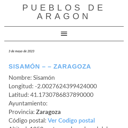
Saltar
PUEBLOS DE
al
ARAGON
contenido
Cambiar modo de navegación
3 de mayo de 2023
SISAMÓN – – ZARAGOZA
Nombre: Sisamón
Longitud: -2.0027624399424000
Latitud: 41.1730786837890000
Ayuntamiento:
Provincia:
Zaragoza
Código postal:
Ver Codigo postal