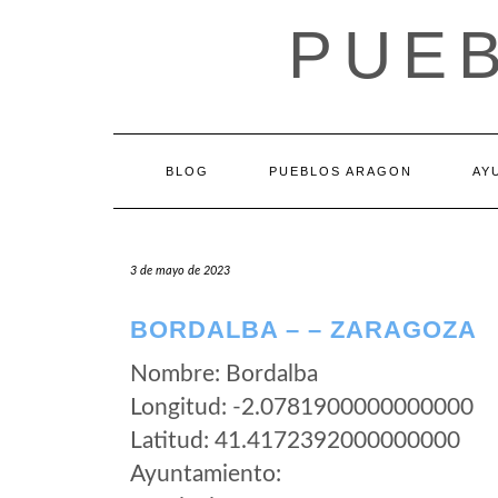
Saltar
PUE
al
contenido
BLOG
PUEBLOS ARAGON
AY
3 de mayo de 2023
BORDALBA – – ZARAGOZA
Nombre: Bordalba
Longitud: -2.0781900000000000
Latitud: 41.4172392000000000
Ayuntamiento: