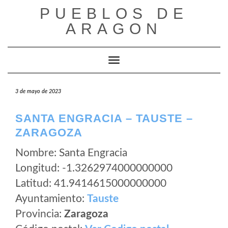
Saltar
PUEBLOS DE
al
ARAGON
contenido
Cambiar modo de navegación
3 de mayo de 2023
SANTA ENGRACIA – TAUSTE –
ZARAGOZA
Nombre: Santa Engracia
Longitud: -1.3262974000000000
Latitud: 41.9414615000000000
Ayuntamiento:
Tauste
Provincia:
Zaragoza