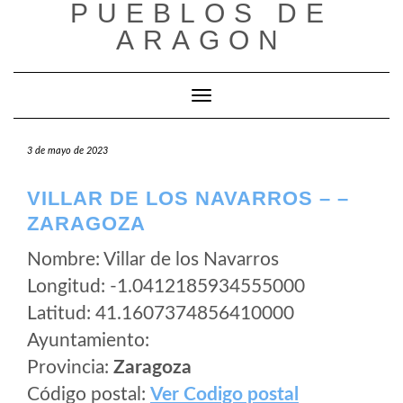
PUEBLOS DE
Saltar
al
ARAGON
contenido
Cambiar modo de navegación
3 de mayo de 2023
VILLAR DE LOS NAVARROS – –
ZARAGOZA
Nombre: Villar de los Navarros
Longitud: -1.0412185934555000
Latitud: 41.1607374856410000
Ayuntamiento:
Provincia:
Zaragoza
Código postal:
Ver Codigo postal