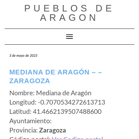
Saltar
PUEBLOS DE
al
ARAGON
contenido
Cambiar modo de navegación
3 de mayo de 2023
MEDIANA DE ARAGÓN – –
ZARAGOZA
Nombre: Mediana de Aragón
Longitud: -0.7070534272613713
Latitud: 41.4662139507488600
Ayuntamiento:
Provincia:
Zaragoza