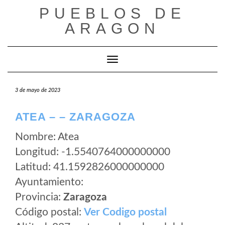
Saltar
PUEBLOS DE
al
ARAGON
contenido
Cambiar modo de navegación
3 de mayo de 2023
ATEA – – ZARAGOZA
Nombre: Atea
Longitud: -1.5540764000000000
Latitud: 41.1592826000000000
Ayuntamiento:
Provincia:
Zaragoza
Código postal:
Ver Codigo postal