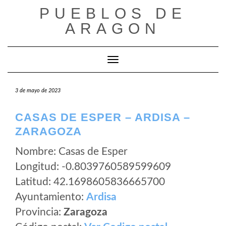
Saltar
PUEBLOS DE
al
ARAGON
contenido
Cambiar modo de navegación
3 de mayo de 2023
CASAS DE ESPER – ARDISA –
ZARAGOZA
Nombre: Casas de Esper
Longitud: -0.8039760589599609
Latitud: 42.1698605836665700
Ayuntamiento:
Ardisa
Provincia:
Zaragoza