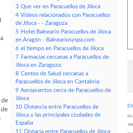
3
Que ver en Paracuellos de Jiloca
4
Vídeos relacionados con Paracuellos
l
de Jiloca - - Zaragoza
5
Hotel Balneario Paracuellos de Jiloca
ca
en Aragón - Balneariosyspa.com
6
el tiempo en Paracuellos de Jiloca
7
Farmacias cercanas a Paracuellos de
Jiloca en Zaragoza:
8
Centos de Salud cercanas a
Paracuellos de Jiloca en Cantabria:
9
Aeropuertos cerca de Paracuellos de
Jiloca
s de
E
10
Distancia entre Paracuellos de
 de
Jiloca y las principales ciudades de
IG
s
España
TE
11
Distacia entre Paracuellos de Jiloca