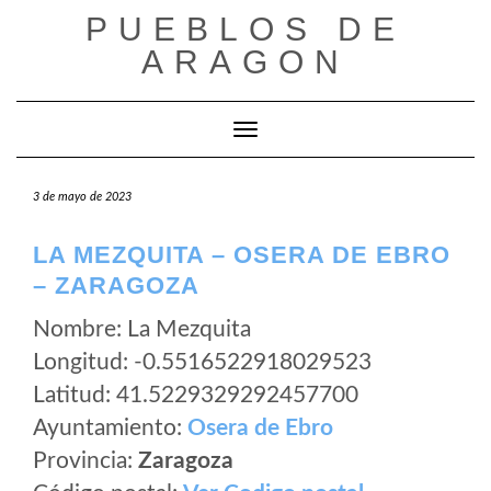
Saltar
PUEBLOS DE
al
ARAGON
contenido
Cambiar modo de navegación
3 de mayo de 2023
LA MEZQUITA – OSERA DE EBRO
– ZARAGOZA
Nombre: La Mezquita
Longitud: -0.5516522918029523
Latitud: 41.5229329292457700
Ayuntamiento:
Osera de Ebro
Provincia:
Zaragoza