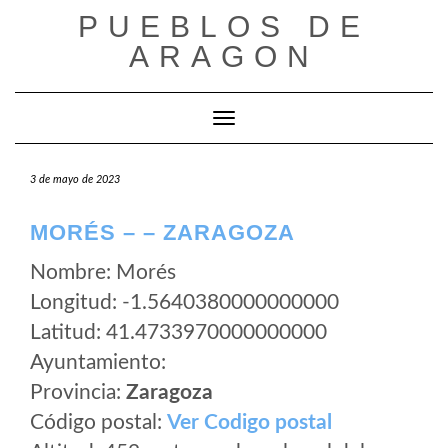
Saltar
PUEBLOS DE
al
ARAGON
contenido
Cambiar modo de navegación
3 de mayo de 2023
MORÉS – – ZARAGOZA
Nombre: Morés
Longitud: -1.5640380000000000
Latitud: 41.4733970000000000
Ayuntamiento:
Provincia:
Zaragoza
Código postal:
Ver Codigo postal