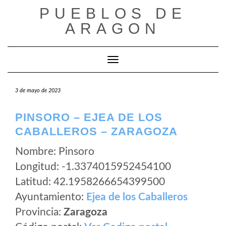
Saltar
PUEBLOS DE
al
ARAGON
contenido
Cambiar modo de navegación
3 de mayo de 2023
PINSORO – EJEA DE LOS
CABALLEROS – ZARAGOZA
Nombre: Pinsoro
Longitud: -1.3374015952454100
Latitud: 42.1958266654399500
Ayuntamiento:
Ejea de los Caballeros
Provincia:
Zaragoza