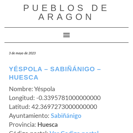
Saltar
PUEBLOS DE
al
ARAGON
contenido
Cambiar modo de navegación
3 de mayo de 2023
YÉSPOLA – SABIÑÁNIGO –
HUESCA
Nombre: Yéspola
Longitud: -0.3395781000000000
Latitud: 42.3697273000000000
Ayuntamiento:
Sabiñánigo
Provincia:
Huesca