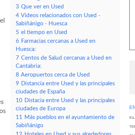
3
Que ver en Used
4
Vídeos relacionados con Used -
el
Sabiñánigo - Huesca
5
el tiempo en Used
6
Farmacias cercanas a Used en
Huesca:
7
Centos de Salud cercanas a Used en
Cantabria:
8
Aeropuertos cerca de Used
9
Distancia entre Used y las principales
ciudades de España
10
Distacia entre Used y las principales
es
E
ciudades de Europa
tos
11
Más pueblos en el ayuntamiento de
IG
Sabiñánigo
TE
12
Hoteles en Used y sus alrededores