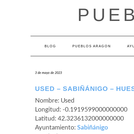
Saltar
PUE
al
contenido
BLOG
PUEBLOS ARAGON
AY
3 de mayo de 2023
USED – SABIÑÁNIGO – HUE
Nombre: Used
Longitud: -0.1919599000000000
Latitud: 42.3236132000000000
Ayuntamiento:
Sabiñánigo