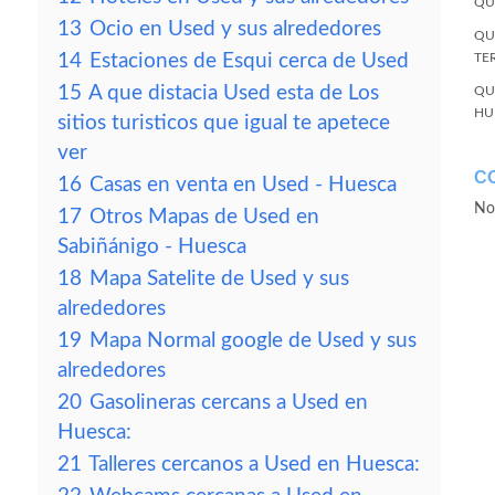
QU
13
Ocio en Used y sus alrededores
QU
14
Estaciones de Esqui cerca de Used
TE
15
A que distacia Used esta de Los
QU
HU
sitios turisticos que igual te apetece
ver
C
16
Casas en venta en Used - Huesca
No
17
Otros Mapas de Used en
Sabiñánigo - Huesca
18
Mapa Satelite de Used y sus
alrededores
19
Mapa Normal google de Used y sus
alrededores
20
Gasolineras cercans a Used en
Huesca:
21
Talleres cercanos a Used en Huesca: