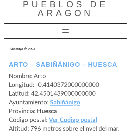
PUEBLOS DE
Saltar
al
ARAGON
contenido
Cambiar modo de navegación
3 de mayo de 2023
ARTO – SABIÑÁNIGO – HUESCA
Nombre: Arto
Longitud: -0.4140372000000000
Latitud: 42.4501439000000000
Ayuntamiento:
Sabiñánigo
Provincia:
Huesca
Código postal:
Ver Codigo postal
Altitud: 796 metros sobre el nvel del mar.