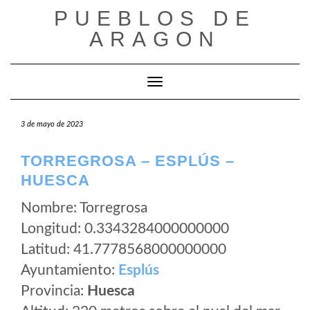
Saltar
PUEBLOS DE
al
ARAGON
contenido
Cambiar modo de navegación
3 de mayo de 2023
TORREGROSA – ESPLÚS –
HUESCA
Nombre: Torregrosa
Longitud: 0.3343284000000000
Latitud: 41.7778568000000000
Ayuntamiento:
Esplús
Provincia:
Huesca