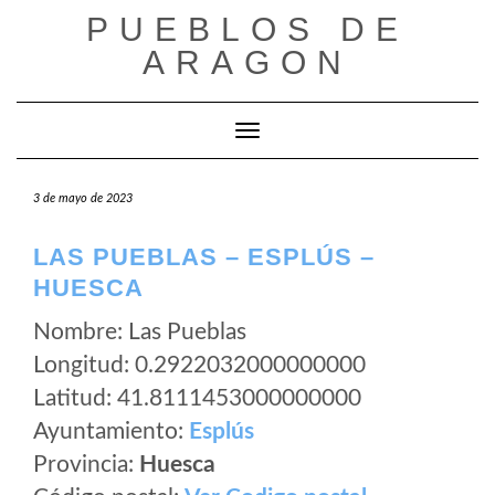
Saltar
PUEBLOS DE
al
ARAGON
contenido
Cambiar modo de navegación
3 de mayo de 2023
LAS PUEBLAS – ESPLÚS –
HUESCA
Nombre: Las Pueblas
Longitud: 0.2922032000000000
Latitud: 41.8111453000000000
Ayuntamiento:
Esplús
Provincia:
Huesca