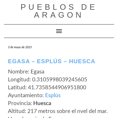
Saltar
PUEBLOS DE
al
ARAGON
contenido
Cambiar modo de navegación
3 de mayo de 2023
EGASA – ESPLÚS – HUESCA
Nombre: Egasa
Longitud: 0.3105998039245605
Latitud: 41.7358544906951800
Ayuntamiento:
Esplús
Provincia:
Huesca
Altitud: 217 metros sobre el nvel del mar.