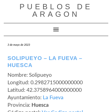
Saltar
PUEBLOS DE
al
ARAGON
contenido
Cambiar modo de navegación
3 de mayo de 2023
SOLIPUEYO – LA FUEVA –
HUESCA
Nombre: Solipueyo
Longitud: 0.2982715000000000
Latitud: 42.3758964000000000
Ayuntamiento:
La Fueva
Provincia:
Huesca