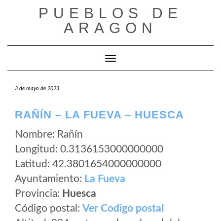
Saltar
PUEBLOS DE
al
ARAGON
contenido
Cambiar modo de navegación
3 de mayo de 2023
RAÑÍN – LA FUEVA – HUESCA
Nombre: Rañín
Longitud: 0.3136153000000000
Latitud: 42.3801654000000000
Ayuntamiento:
La Fueva
Provincia:
Huesca
Código postal:
Ver Codigo postal