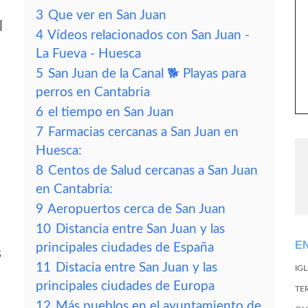
3
Que ver en San Juan
l
4
Vídeos relacionados con San Juan -
La Fueva - Huesca
5
San Juan de la Canal 🐕 Playas para
perros en Cantabria
6
el tiempo en San Juan
7
Farmacias cercanas a San Juan en
Huesca:
8
Centos de Salud cercanas a San Juan
en Cantabria:
9
Aeropuertos cerca de San Juan
10
Distancia entre San Juan y las
E
principales ciudades de España
s
11
Distacia entre San Juan y las
IG
principales ciudades de Europa
TE
12
Más pueblos en el ayuntamiento de