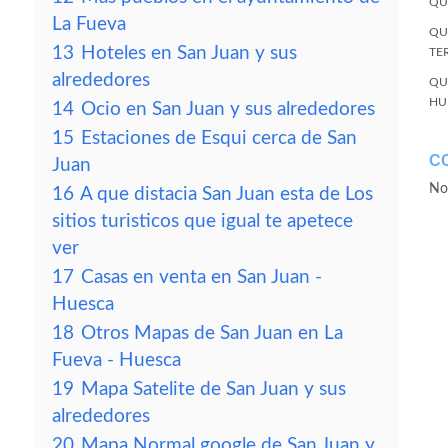
QU
La Fueva
QU
13
Hoteles en San Juan y sus
TE
alrededores
QU
HU
14
Ocio en San Juan y sus alrededores
15
Estaciones de Esqui cerca de San
C
Juan
No
16
A que distacia San Juan esta de Los
sitios turisticos que igual te apetece
ver
17
Casas en venta en San Juan -
Huesca
18
Otros Mapas de San Juan en La
Fueva - Huesca
19
Mapa Satelite de San Juan y sus
alrededores
20
Mapa Normal google de San Juan y