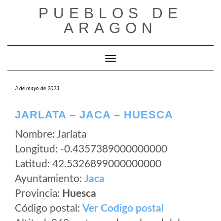
Saltar
PUEBLOS DE
al
ARAGON
contenido
Cambiar modo de navegación
3 de mayo de 2023
JARLATA – JACA – HUESCA
Nombre: Jarlata
Longitud: -0.4357389000000000
Latitud: 42.5326899000000000
Ayuntamiento:
Jaca
Provincia:
Huesca
Código postal:
Ver Codigo postal