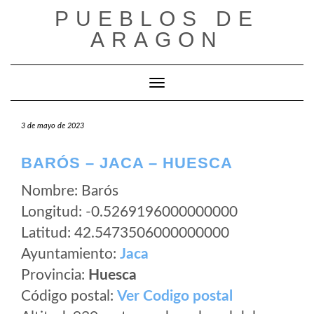
Saltar
PUEBLOS DE
al
ARAGON
contenido
Cambiar modo de navegación
3 de mayo de 2023
BARÓS – JACA – HUESCA
Nombre: Barós
Longitud: -0.5269196000000000
Latitud: 42.5473506000000000
Ayuntamiento:
Jaca
Provincia:
Huesca
Código postal:
Ver Codigo postal