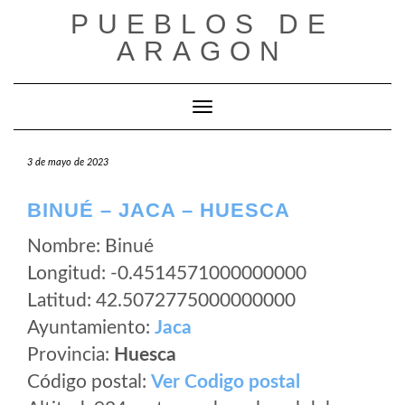
Saltar
PUEBLOS DE
al
ARAGON
contenido
Cambiar modo de navegación
3 de mayo de 2023
BINUÉ – JACA – HUESCA
Nombre: Binué
Longitud: -0.4514571000000000
Latitud: 42.5072775000000000
Ayuntamiento:
Jaca
Provincia:
Huesca
Código postal:
Ver Codigo postal