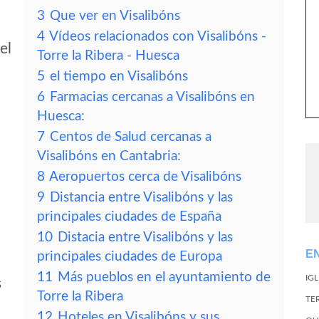
3
Que ver en Visalibóns
4
Vídeos relacionados con Visalibóns -
el
Torre la Ribera - Huesca
5
el tiempo en Visalibóns
6
Farmacias cercanas a Visalibóns en
Huesca:
7
Centos de Salud cercanas a
Visalibóns en Cantabria:
8
Aeropuertos cerca de Visalibóns
9
Distancia entre Visalibóns y las
principales ciudades de España
10
Distacia entre Visalibóns y las
E
principales ciudades de Europa
11
Más pueblos en el ayuntamiento de
IG
s
Torre la Ribera
TE
12
Hoteles en Visalibóns y sus