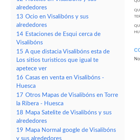
QU
alrededores
QU
13
Ocio en Visalibóns y sus
TE
alrededores
QU
HU
14
Estaciones de Esqui cerca de
Visalibóns
C
15
A que distacia Visalibóns esta de
No
Los sitios turisticos que igual te
apetece ver
16
Casas en venta en Visalibóns -
Huesca
17
Otros Mapas de Visalibóns en Torre
la Ribera - Huesca
18
Mapa Satelite de Visalibóns y sus
alrededores
19
Mapa Normal google de Visalibóns
y sus alrededores