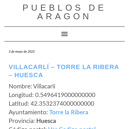
Saltar
PUEBLOS DE
al
ARAGON
contenido
Cambiar modo de navegación
3 de mayo de 2023
VILLACARLÍ – TORRE LA RIBERA
– HUESCA
Nombre: Villacarlí
Longitud: 0.5496419000000000
Latitud: 42.3532374000000000
Ayuntamiento:
Torre la Ribera
Provincia:
Huesca