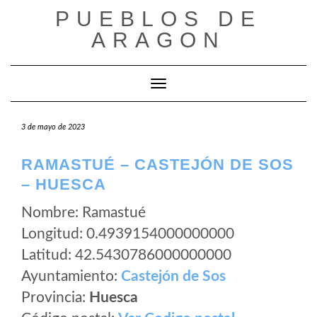
Saltar
PUEBLOS DE
al
ARAGON
contenido
Cambiar modo de navegación
3 de mayo de 2023
RAMASTUÉ – CASTEJÓN DE SOS
– HUESCA
Nombre: Ramastué
Longitud: 0.4939154000000000
Latitud: 42.5430786000000000
Ayuntamiento:
Castejón de Sos
Provincia:
Huesca