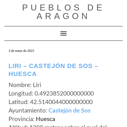
Saltar
PUEBLOS DE
al
ARAGON
contenido
Cambiar modo de navegación
3 de mayo de 2023
LIRI – CASTEJÓN DE SOS –
HUESCA
Nombre: Liri
Longitud: 0.4923852000000000
Latitud: 42.5140044000000000
Ayuntamiento:
Castejón de Sos
Provincia:
Huesca