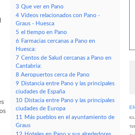
3
Que ver en Pano
4
Vídeos relacionados con Pano -
l
Graus - Huesca
5
el tiempo en Pano
6
Farmacias cercanas a Pano en
Huesca:
7
Centos de Salud cercanas a Pano en
Cantabria:
8
Aeropuertos cerca de Pano
9
Distancia entre Pano y las principales
ciudades de España
10
Distacia entre Pano y las principales
es
E
ciudades de Europa
tos
11
Más pueblos en el ayuntamiento de
IG
Graus
TE
12
Hoteles en Pano y sus alrededores