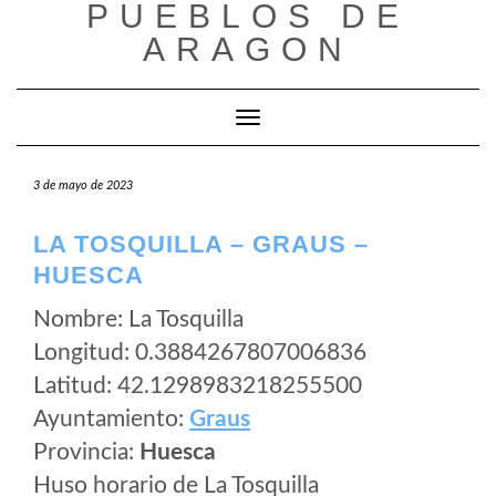
PUEBLOS DE
Saltar
al
ARAGON
contenido
Cambiar modo de navegación
3 de mayo de 2023
LA TOSQUILLA – GRAUS –
HUESCA
Nombre: La Tosquilla
Longitud: 0.3884267807006836
Latitud: 42.1298983218255500
Ayuntamiento:
Graus
Provincia:
Huesca
Huso horario de La Tosquilla