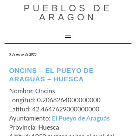
Saltar
PUEBLOS DE
al
ARAGON
contenido
Cambiar modo de navegación
3 de mayo de 2023
ONCINS – EL PUEYO DE
ARAGUÁS – HUESCA
Nombre: Oncins
Longitud: 0.2068264000000000
Latitud: 42.4647629000000000
Ayuntamiento:
El Pueyo de Araguás
Provincia:
Huesca