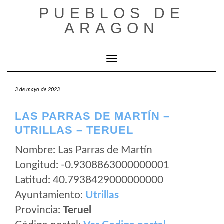
Saltar
PUEBLOS DE
al
ARAGON
contenido
Cambiar modo de navegación
3 de mayo de 2023
LAS PARRAS DE MARTÍN –
UTRILLAS – TERUEL
Nombre: Las Parras de Martín
Longitud: -0.9308863000000001
Latitud: 40.7938429000000000
Ayuntamiento:
Utrillas
Provincia:
Teruel