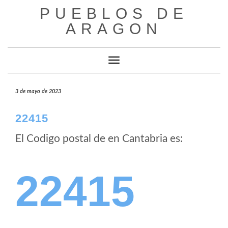
Saltar
PUEBLOS DE
al
ARAGON
contenido
Cambiar modo de navegación
3 de mayo de 2023
22415
El Codigo postal de
en Cantabria es:
22415