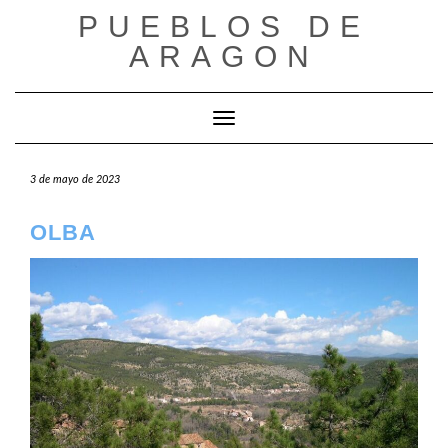
Saltar
PUEBLOS DE
al
ARAGON
contenido
Cambiar modo de navegación
3 de mayo de 2023
OLBA