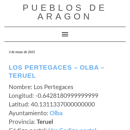
Saltar
PUEBLOS DE
al
ARAGON
contenido
Cambiar modo de navegación
3 de mayo de 2023
LOS PERTEGACES – OLBA –
TERUEL
Nombre: Los Pertegaces
Longitud: -0.6428180999999999
Latitud: 40.1311337000000000
Ayuntamiento:
Olba
Provincia:
Teruel