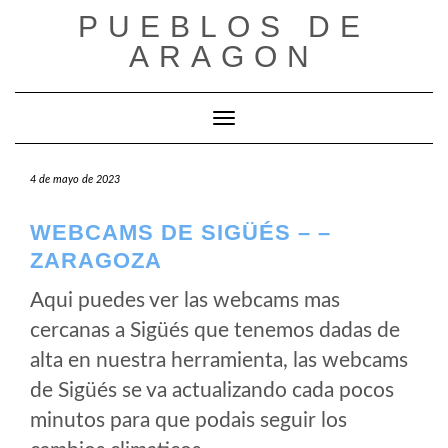
Saltar
PUEBLOS DE
al
ARAGON
contenido
Cambiar modo de navegación
4 de mayo de 2023
WEBCAMS DE SIGÜÉS – –
ZARAGOZA
Aqui puedes ver las webcams mas
cercanas a Sigüés que tenemos dadas de
alta en nuestra herramienta, las webcams
de Sigüés se va actualizando cada pocos
minutos para que podais seguir los