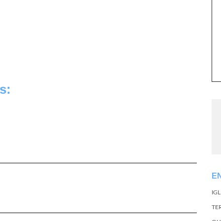
s:
E
IG
TE