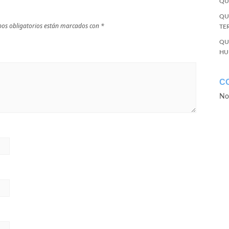
QU
QU
os obligatorios están marcados con
*
TE
QU
HU
C
No